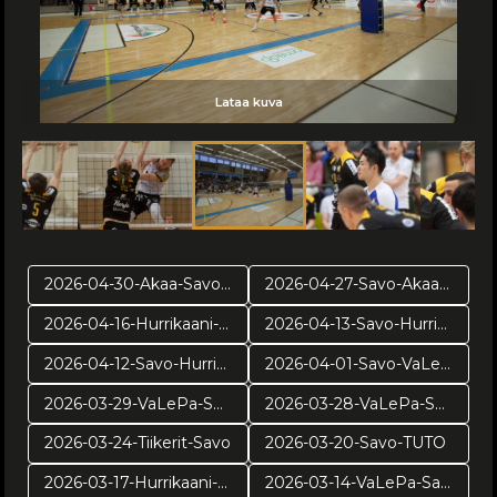
Lataa kuva
Lataa kuva
Lataa kuva
Lataa kuva
Lataa kuva
Lataa kuva
Lataa kuva
Lataa kuva
Lataa kuva
Lataa kuva
Lataa kuva
Lataa kuva
Lataa kuva
Lataa kuva
Lataa kuva
Lataa kuva
Lataa kuva
Lataa kuva
Lataa kuva
Lataa kuva
Lataa kuva
Lataa kuva
Lataa kuva
Lataa kuva
Lataa kuva
Lataa kuva
2026-04-30-Akaa-Savo-pr2
2026-04-27-Savo-Akaa-pr1
2026-04-16-Hurrikaani-Savo-VE4
2026-04-13-Savo-Hurrikaani ve3
2026-04-12-Savo-Hurrikaani-ve2
2026-04-01-Savo-VaLePa-pv3
2026-03-29-VaLePa-Savo-pv2
2026-03-28-VaLePa-Savo-pv1
2026-03-24-Tiikerit-Savo
2026-03-20-Savo-TUTO
2026-03-17-Hurrikaani-Savo
2026-03-14-VaLePa-Savo