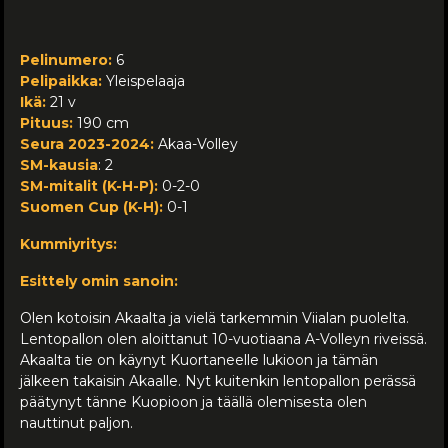
Pelinumero:
6
Pelipaikka:
Yleispelaaja
Ikä:
21 v
Pituus:
190 cm
Seura 2023-2024:
Akaa-Volley
SM-kausia
: 2
SM-mitalit (K-H-P):
0-2-0
Suomen Cup (K-H):
0-1
Kummiyritys:
Esittely omin sanoin:
Olen kotoisin Akaalta ja vielä tarkemmin Viialan puolelta.
Lentopallon olen aloittanut 10-vuotiaana A-Volleyn riveissä.
Akaalta tie on käynyt Kuortaneelle lukioon ja tämän
jälkeen takaisin Akaalle. Nyt kuitenkin lentopallon perässä
päätynyt tänne Kuopioon ja täällä olemisesta olen
nauttinut paljon.