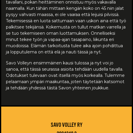
tavallani, pokan heittäminen onnistuu myös vakavalla
naamalla. Kun tähän mittaan kengän koko on 45 niin jalat
pysyy vahvasti maassa, ei ole vaaraa että leijuisi pilvissä.
Tekemisessä en luota sattumaan vaan uskon aina että työ
palkitsee tekijänsä. Kokemusta on tullut matkan varrella ja
se tuo tekemiseen oman luottamuksen. Onnelliseksi
minut tekee työn ja vapaa-ajan tasapaino, liikunta eri
muodoissa. Elämän tarkoitusta tulee aika ajoin pohdittua
ja lopputulema on että elä ja nauti tässä ja nyt.
Savo Volleyn ensimmäinen kausi tulossa ja nyt voi jo
sanoa, että tässä seurassa asioita tehdään uudella tavalla.
Odotukset tulevaan ovat itsellä myös korkealla. Tulemme
pelaamaan ympäri maakuntaa, joten täytetään katsomot
ja tehdään yhdessä tästä Savon yhteinen joukkue.
SAVO VOLLEY RY