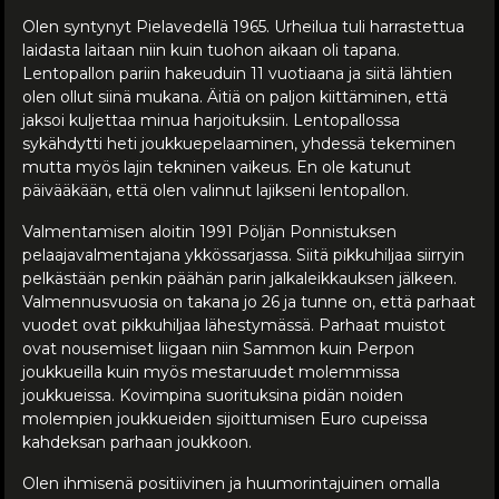
Olen syntynyt Pielavedellä 1965. Urheilua tuli harrastettua
laidasta laitaan niin kuin tuohon aikaan oli tapana.
Lentopallon pariin hakeuduin 11 vuotiaana ja siitä lähtien
olen ollut siinä mukana. Äitiä on paljon kiittäminen, että
jaksoi kuljettaa minua harjoituksiin. Lentopallossa
sykähdytti heti joukkuepelaaminen, yhdessä tekeminen
mutta myös lajin tekninen vaikeus. En ole katunut
päivääkään, että olen valinnut lajikseni lentopallon.
Valmentamisen aloitin 1991 Pöljän Ponnistuksen
pelaajavalmentajana ykkössarjassa. Siitä pikkuhiljaa siirryin
pelkästään penkin päähän parin jalkaleikkauksen jälkeen.
Valmennusvuosia on takana jo 26 ja tunne on, että parhaat
vuodet ovat pikkuhiljaa lähestymässä. Parhaat muistot
ovat nousemiset liigaan niin Sammon kuin Perpon
joukkueilla kuin myös mestaruudet molemmissa
joukkueissa. Kovimpina suorituksina pidän noiden
molempien joukkueiden sijoittumisen Euro cupeissa
kahdeksan parhaan joukkoon.
Olen ihmisenä positiivinen ja huumorintajuinen omalla