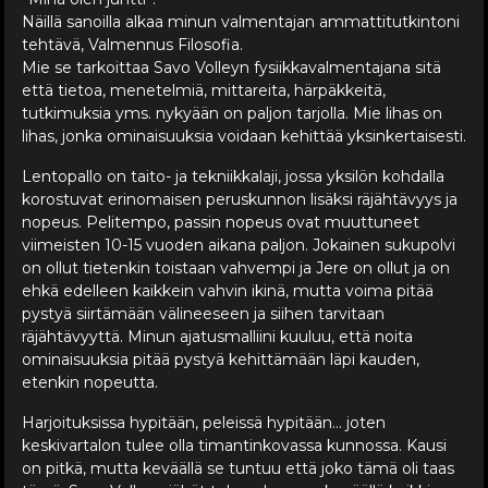
Näillä sanoilla alkaa minun valmentajan ammattitutkintoni
tehtävä, Valmennus Filosofia.
Mie se tarkoittaa Savo Volleyn fysiikkavalmentajana sitä
että tietoa, menetelmiä, mittareita, härpäkkeitä,
tutkimuksia yms. nykyään on paljon tarjolla. Mie lihas on
lihas, jonka ominaisuuksia voidaan kehittää yksinkertaisesti.
Lentopallo on taito- ja tekniikkalaji, jossa yksilön kohdalla
korostuvat erinomaisen peruskunnon lisäksi räjähtävyys ja
nopeus. Pelitempo, passin nopeus ovat muuttuneet
viimeisten 10-15 vuoden aikana paljon. Jokainen sukupolvi
on ollut tietenkin toistaan vahvempi ja Jere on ollut ja on
ehkä edelleen kaikkein vahvin ikinä, mutta voima pitää
pystyä siirtämään välineeseen ja siihen tarvitaan
räjähtävyyttä. Minun ajatusmalliini kuuluu, että noita
ominaisuuksia pitää pystyä kehittämään läpi kauden,
etenkin nopeutta.
Harjoituksissa hypitään, peleissä hypitään… joten
keskivartalon tulee olla timantinkovassa kunnossa. Kausi
on pitkä, mutta keväällä se tuntuu että joko tämä oli taas