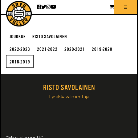
Siirry sisältöön
JOUKKUE
RISTO SAVOLAINEN
2022-2023
2021-2022
2020-2021
2019-2020
2018-2019
RISTO SAVOLAINEN
Fysiikkavalmentaja
”Minä olen juntti”.