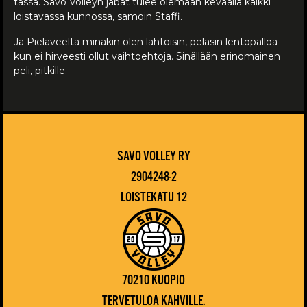
tässä. Savo Volleyn jäbät tulee olemaan keväällä kaikki
loistavassa kunnossa, samoin Staffi.
Ja Pielaveeltä minäkin olen lähtöisin, pelasin lentopalloa
kun ei hirveesti ollut vaihtoehtoja. Sinällään erinomainen
peli, pitkille.
SAVO VOLLEY RY
2904248-2
LOISTEKATU 12
70210 KUOPIO
TERVETULOA KAHVILLE.