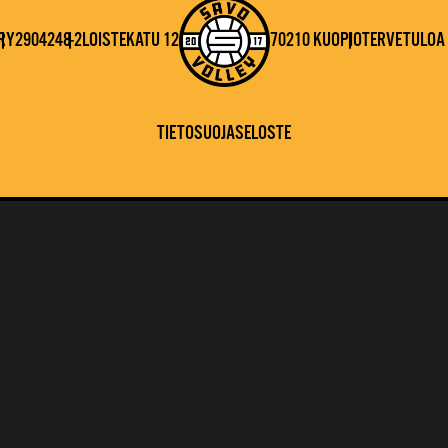
RY
2904248-2
LOISTEKATU 12
70210 KUOPIO
TERVETULOA 
TIETOSUOJASELOSTE