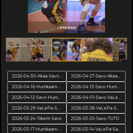
Lataa kuva
Lataa kuva
Lataa kuva
Lataa kuva
Lataa kuva
Lataa kuva
Lataa kuva
Lataa kuva
Lataa kuva
Lataa kuva
Lataa kuva
2026-04-30-Akaa-Savo-pr2
2026-04-27-Savo-Akaa-pr1
2026-04-16-Hurrikaani-Savo-VE4
2026-04-13-Savo-Hurrikaani ve3
2026-04-12-Savo-Hurrikaani-ve2
2026-04-01-Savo-VaLePa-pv3
2026-03-29-VaLePa-Savo-pv2
2026-03-28-VaLePa-Savo-pv1
2026-03-24-Tiikerit-Savo
2026-03-20-Savo-TUTO
2026-03-17-Hurrikaani-Savo
2026-03-14-VaLePa-Savo