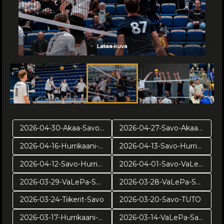
Lataa kuva
Lataa kuva
Lataa kuva
Lataa kuva
Lataa kuva
Lataa kuva
Lataa kuva
Lataa kuva
2026-04-30-Akaa-Savo-pr2
2026-04-27-Savo-Akaa-pr1
2026-04-16-Hurrikaani-Savo-VE4
2026-04-13-Savo-Hurrikaani ve3
2026-04-12-Savo-Hurrikaani-ve2
2026-04-01-Savo-VaLePa-pv3
2026-03-29-VaLePa-Savo-pv2
2026-03-28-VaLePa-Savo-pv1
2026-03-24-Tiikerit-Savo
2026-03-20-Savo-TUTO
2026-03-17-Hurrikaani-Savo
2026-03-14-VaLePa-Savo