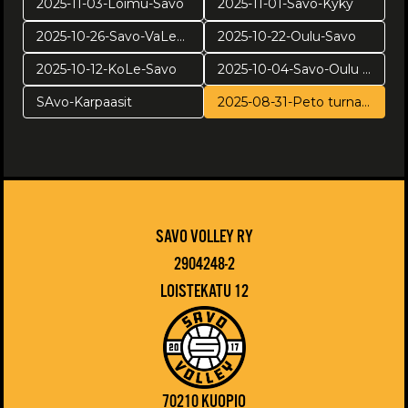
2025-11-03-Loimu-Savo
2025-11-01-Savo-Kyky
2025-10-26-Savo-VaLePa
2025-10-22-Oulu-Savo
2025-10-12-KoLe-Savo
2025-10-04-Savo-Oulu harj
SAvo-Karpaasit
2025-08-31-Peto turnaus
SAVO VOLLEY RY
2904248-2
LOISTEKATU 12
70210 KUOPIO