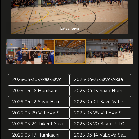
Lataa kuva
Lataa kuva
Lataa kuva
Lataa kuva
Lataa kuva
Lataa kuva
Lataa kuva
Lataa kuva
Lataa kuva
Lataa kuva
Lataa kuva
Lataa kuva
Lataa kuva
Lataa kuva
2026-04-30-Akaa-Savo-pr2
2026-04-27-Savo-Akaa-pr1
2026-04-16-Hurrikaani-Savo-VE4
2026-04-13-Savo-Hurrikaani ve3
2026-04-12-Savo-Hurrikaani-ve2
2026-04-01-Savo-VaLePa-pv3
2026-03-29-VaLePa-Savo-pv2
2026-03-28-VaLePa-Savo-pv1
2026-03-24-Tiikerit-Savo
2026-03-20-Savo-TUTO
2026-03-17-Hurrikaani-Savo
2026-03-14-VaLePa-Savo