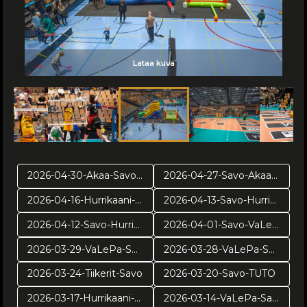
Lataa kuva
Lataa kuva
Lataa kuva
Lataa kuva
Lataa kuva
Lataa kuva
Lataa kuva
Lataa kuva
Lataa kuva
Lataa kuva
Lataa kuva
Lataa kuva
Lataa kuva
2026-04-30-Akaa-Savo-pr2
2026-04-27-Savo-Akaa-pr1
2026-04-16-Hurrikaani-Savo-VE4
2026-04-13-Savo-Hurrikaani ve3
2026-04-12-Savo-Hurrikaani-ve2
2026-04-01-Savo-VaLePa-pv3
2026-03-29-VaLePa-Savo-pv2
2026-03-28-VaLePa-Savo-pv1
2026-03-24-Tiikerit-Savo
2026-03-20-Savo-TUTO
2026-03-17-Hurrikaani-Savo
2026-03-14-VaLePa-Savo