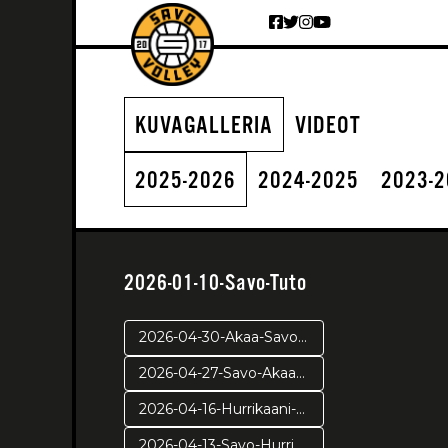
Siirry sisältöön
KUVAGALLERIA
VIDEOT
2025-2026
2024-2025
2023-
2026-01-10-Savo-Tuto
2026-04-30-Akaa-Savo-pr2
2026-04-27-Savo-Akaa-pr1
2026-04-16-Hurrikaani-Savo-VE4
2026-04-13-Savo-Hurrikaani ve3