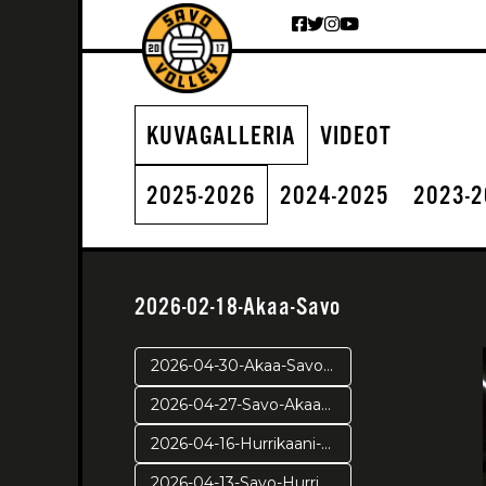
Siirry sisältöön
KUVAGALLERIA
VIDEOT
2025-2026
2024-2025
2023-
2026-02-18-Akaa-Savo
2026-04-30-Akaa-Savo-pr2
2026-04-27-Savo-Akaa-pr1
2026-04-16-Hurrikaani-Savo-VE4
2026-04-13-Savo-Hurrikaani ve3