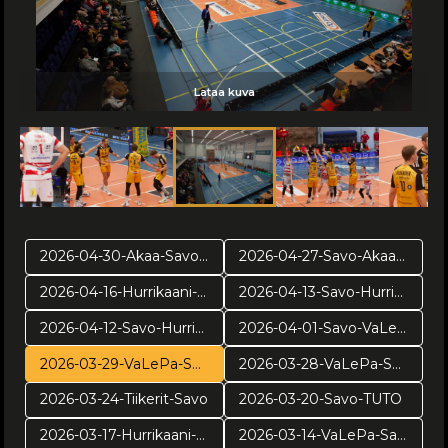
Lataa kuva
Lataa kuva
Lataa kuva
Lataa kuva
Lataa kuva
Lataa kuva
Lataa kuva
Lataa kuva
Lataa kuva
Lataa kuva
Lataa kuva
Lataa kuva
2026-04-30-Akaa-Savo-pr2
2026-04-27-Savo-Akaa-pr1
2026-04-16-Hurrikaani-Savo-VE4
2026-04-13-Savo-Hurrikaani ve3
2026-04-12-Savo-Hurrikaani-ve2
2026-04-01-Savo-VaLePa-pv3
2026-03-29-VaLePa-Savo-pv2
2026-03-28-VaLePa-Savo-pv1
2026-03-24-Tiikerit-Savo
2026-03-20-Savo-TUTO
2026-03-17-Hurrikaani-Savo
2026-03-14-VaLePa-Savo