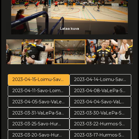
Lataa kuva
Lataa kuva
Lataa kuva
Lataa kuva
Lataa kuva
Lataa kuva
Lataa kuva
Lataa kuva
Lataa kuva
Lataa kuva
Lataa kuva
Lataa kuva
Lataa kuva
Lataa kuva
Lataa kuva
Lataa kuva
Lataa kuva
Lataa kuva
Lataa kuva
Lataa kuva
Lataa kuva
Lataa kuva
Lataa kuva
Lataa kuva
Lataa kuva
Lataa kuva
Lataa kuva
2023-04-15-Loimu-Savo-PR3
2023-04-14-Loimu-Savo-PR2
2023-04-11-Savo-Loimu-PR1
2023-04-08-VaLePa-Savo-VE5
2023-04-05-Savo-VaLePa VE4
2023-04-04-Savo-VaLePa-VE3
2023-03-31-VaLePa-Savo VE2
2023-03-30-VaLePa-Savo-VE1
2023-03-25-Savo-Hurmos-pv4
2023-03-22-Hurmos-Savo-PV3
2023-03-20-Savo-Hurmos-pv2
2023-03-17-Hurmos-Savo-pv1