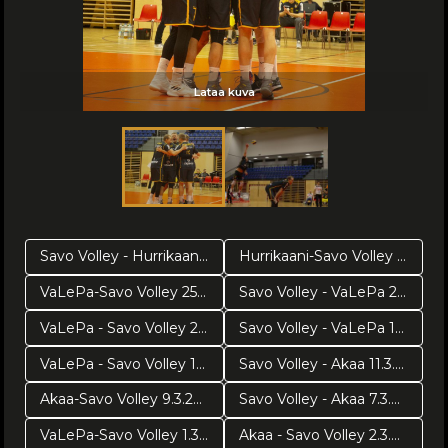
Lataa kuva
Lataa kuva
Savo Volley - Hurrikaani 4.4.2019 Pronssipeli 2
Hurrikaani-Savo Volley 2.4.2019 Pronssipeli 1
VaLePa-Savo Volley 25.3. Välierä 5
Savo Volley - VaLePa 23.3.2019 Välierä 3
VaLePa - Savo Volley 21.3.2019 Välierä 3
Savo Volley - VaLePa 19.3.2019 Välierä 2
VaLePa - Savo Volley 17.3.2019 Välierä 1
Savo Volley - Akaa 11.3.2019
Akaa-Savo Volley 9.3.2019
Savo Volley - Akaa 7.3.2019
VaLePa-Savo Volley 1.3.2019
Akaa - Savo Volley 2.3.2019