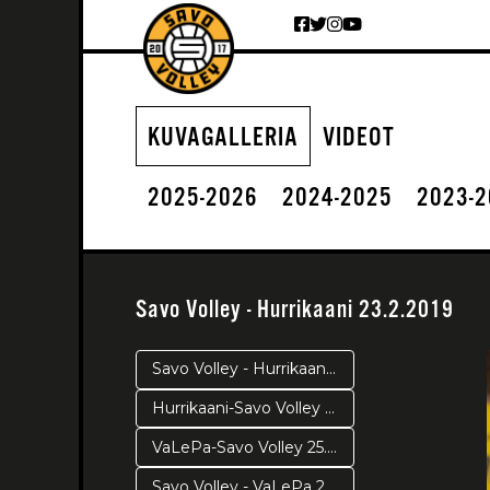
Siirry sisältöön
KUVAGALLERIA
VIDEOT
2025-2026
2024-2025
2023-
Savo Volley - Hurrikaani 23.2.2019
Savo Volley - Hurrikaani 4.4.2019 Pronssipeli 2
Hurrikaani-Savo Volley 2.4.2019 Pronssipeli 1
VaLePa-Savo Volley 25.3. Välierä 5
Savo Volley - VaLePa 23.3.2019 Välierä 3