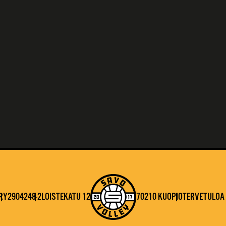
RY
2904248-2
LOISTEKATU 12
70210 KUOPIO
TERVETULOA 