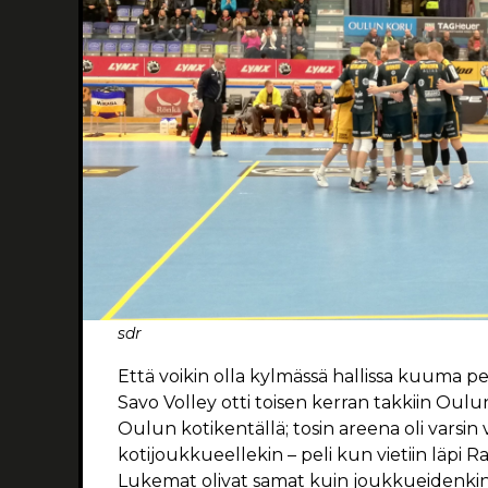
sdr
Että voikin olla kylmässä hallissa kuuma pel
Savo Volley otti toisen kerran takkiin Oulun
Oulun kotikentällä; tosin areena oli varsin 
kotijoukkueellekin – peli kun vietiin läpi Rak
Lukemat olivat samat kuin joukkueidenkin 