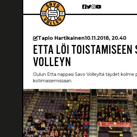
Siirry sisältöön
Tapio Hartikainen
10.11.2018, 20.40
ETTA LÖI TOISTAMISEEN
VOLLEYN
Oulun Etta nappasi Savo Volleyltä täydet kolme p
kotimaisemissaan.