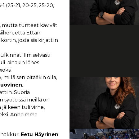
-1 (25-21, 20-25, 25-20,
t, mutta tunteet kävivät
iihen, että Ettan
tin, josta siis kirjattiin
lkinnat. Ilmiselvästi
tuli ainakin lähes
oksi.
 millä sen pitääkin olla,
uovinen
.
tiin. Suoria
in syötöissä meillä on
 jälkeen tuli virhe,
seksi. Annoimme
i hakkuri
Eetu Häyrinen