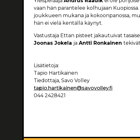
Yleispelaaja
Andrus Raadik
ei ole pohjois
vaan hän parantelee kolhujaan Kuopiossa
joukkueen mukana ja kokoonpanossa, mut
hän ei vielä kentällä käynyt.
Vastustaja Ettan pisteet jakautuivat tasai
Joonas Jokela
ja
Antti Ronkainen
tekivä
Lisätietoja:
Tapio Hartikainen
Tiedottaja, Savo Volley
tapio.hartikainen@savovolley.fi
044 2428421