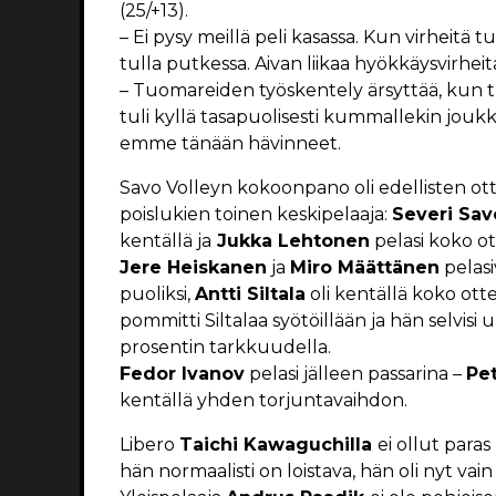
(25/+13).
– Ei pysy meillä peli kasassa. Kun virheitä tu
tulla putkessa. Aivan liikaa hyökkäysvirheit
– Tuomareiden työskentely ärsyttää, kun tul
tuli kyllä tasapuolisesti kummallekin joukk
emme tänään hävinneet.
Savo Volleyn kokoonpano oli edellisten ot
poislukien toinen keskipelaaja:
Severi Sav
kentällä ja
Jukka Lehtonen
pelasi koko ot
Jere Heiskanen
ja
Miro Määttänen
pelasi
puoliksi,
Antti Siltala
oli kentällä koko ott
pommitti Siltalaa syötöillään ja hän selvisi 
prosentin tarkkuudella.
Fedor Ivanov
pelasi jälleen passarina –
Pet
kentällä yhden torjuntavaihdon.
Libero
Taichi Kawaguchilla
ei ollut para
hän normaalisti on loistava, hän oli nyt vain