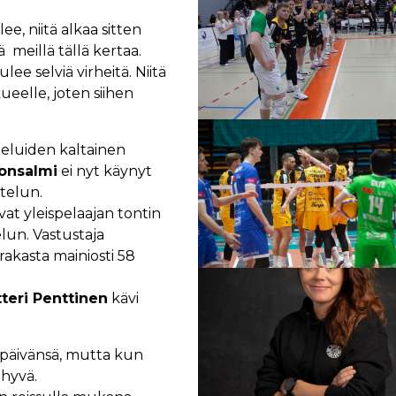
lee, niitä alkaa sitten
ä meillä tällä kertaa.
ee selviä virheitä. Niitä
ueelle, joten siihen
teluiden kaltainen
onsalmi
ei nyt käynyt
telun.
vat yleispelaajan tontin
elun. Vastustaja
urakasta mainiosti 58
teri Penttinen
kävi
s päivänsä, mutta kun
 hyvä.