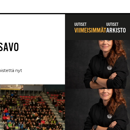
UUTISET
UUTISET
VIIMEISIMMÄT
ARKISTO
 SAVO
istettä nyt