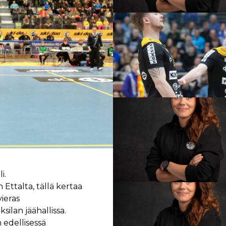
i.
 Ettalta, tällä kertaa
vieras
silan jäähallissa.
edellisessä