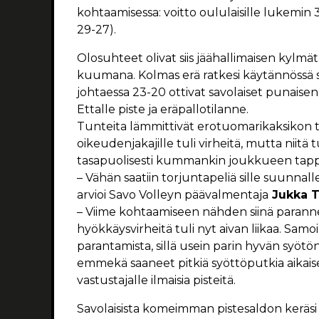
kohtaamisessa: voitto oululaisille lukemin 3
29-27).
Olosuhteet olivat siis jäähallimaisen kylmä
kuumana. Kolmas erä ratkesi käytännössä s
johtaessa 23-20 ottivat savolaiset punaisen kor
Ettalle piste ja eräpallotilanne.
Tunteita lämmittivät erotuomarikaksikon tu
oikeudenjakajille tuli virheitä, mutta niitä 
tasapuolisesti kummankin joukkueen tappi
– Vähän saatiin torjuntapeliä sille suunnalle,
arvioi Savo Volleyn päävalmentaja
Jukka T
– Viime kohtaamiseen nähden siinä parannet
hyökkäysvirheitä tuli nyt aivan liikaa. Samo
parantamista, sillä usein parin hyvän syötön
emmekä saaneet pitkiä syöttöputkia aikai
vastustajalle ilmaisia pisteitä.
Savolaisista komeimman pistesaldon keräs