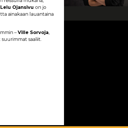
en reissulla mukana,
.
Lelu Ojansivu
on jo
ta ainakaan lauantaina
semmin –
Ville Sorvoja
,
t suurimmat saaliit.