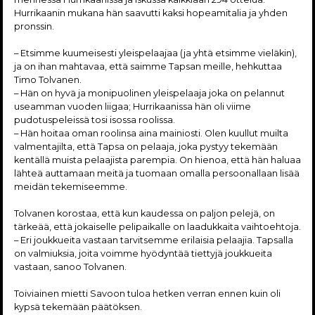
Hurrikaanin mukana hän saavutti kaksi hopeamitalia ja yhden
pronssin.
– Etsimme kuumeisesti yleispelaajaa (ja yhtä etsimme vieläkin),
ja on ihan mahtavaa, että saimme Tapsan meille, hehkuttaa
Timo Tolvanen.
– Hän on hyvä ja monipuolinen yleispelaaja joka on pelannut
useamman vuoden liigaa; Hurrikaanissa hän oli viime
pudotuspeleissä tosi isossa roolissa.
– Hän hoitaa oman roolinsa aina mainiosti. Olen kuullut muilta
valmentajilta, että Tapsa on pelaaja, joka pystyy tekemään
kentällä muista pelaajista parempia. On hienoa, että hän haluaa
lähteä auttamaan meitä ja tuomaan omalla persoonallaan lisää
meidän tekemiseemme.
Tolvanen korostaa, että kun kaudessa on paljon pelejä, on
tärkeää, että jokaiselle pelipaikalle on laadukkaita vaihtoehtoja.
– Eri joukkueita vastaan tarvitsemme erilaisia pelaajia. Tapsalla
on valmiuksia, joita voimme hyödyntää tiettyjä joukkueita
vastaan, sanoo Tolvanen.
Toiviainen mietti Savoon tuloa hetken verran ennen kuin oli
kypsä tekemään päätöksen.