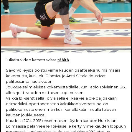
Julkaisuvideo katsottavissa
täältä
.
Savo Volleysta poistui viime kauden päätteeksi huima määrä
kokemusta, kun Lelu Ojansivu ja Antti Siltala ripustivat
pelitossunsa naulakkoon.
Joukkue sai mieluista kokemusta tilalle, kun Tapio Toiviainen, 26,
allekirjoitti vuoden mittaisen sopimuksen.
Vaikka 191-senttisellä Toiviaisella ei ikää vielä ole paljoakaan
esimerkiksi lopettaneeseen kaksikkoon verrattuna, on
pelikokemusta enemmän kuin kenelläkään muulla tulevan
kauden joukkueesta.
Kaudella 2014-2015 ensimmäisen täyden kauden Hurrikaani
Loimaassa pelanneelle Toiviaiselle kertyi viime kauden loppuun
mennessä Hurrikaanissa ja Iskussa kaikkiaan 294 ottelua.