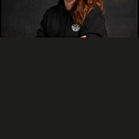
TUHANNEN JA YHDEN YÖN TARINAT
Tapio Hartikainen
14.06.2026, 10.23