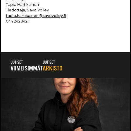
Tapio Hartikainen
Tiedottaja, Savo Volley
tapio.hartikainen@savovolley.fi
044 2428421
UUTISET
UUTISET
VIIMEISIMMÄT
ARKISTO