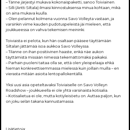
– Tänne järjestyi mukava kokonaispaketti, sanoo Toiviainen.
– Silli (Antti Siltala) ilmaisi kiinnostuksensa minua kohtaan, mikä
on aina mukava kuulla.
– Olen pelannut kolmena vuonna Savo Volleyta vastaan, ja
varsinkin viime kauden pudotuspeleistä jäi mieleen, että
joukkueessa on vahva tekemisen meininki.
Toiviaista ei pelota, kun hän osaltaan pääsee täyttämään
Siltalan jättämää isoa aukkoa Savo Volleyssa.
– Tilanne on ihan positiivinen haaste, enkä näe aukon
täyttämistä missään nimessä tekemättömäksi paikaksi.
– Parhain puoleni taitaa olla se, että olen yleispelaaja ehkä
hieman konkreettisemmassa mielessä kuin joillain muilla – en
vierasta mitään asioita lentopallokentällä.
Yksi uusi asia opeteltavaksi Toiviaiselle on Savo Volleyn
Roadshow – joukkueella ei ole yhtä varsinaista kotisalia.
– Kotisalietua ei ole, mutta kotiyleisöetu on. Auttaa paljon, kun
on joku selän takana kannustamassa.
Lisätietoja: