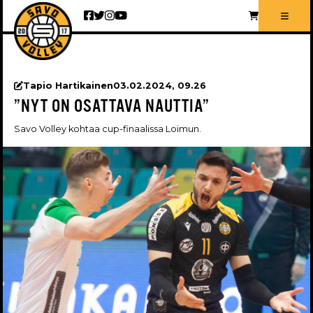
Siirry sisältöön
Tapio Hartikainen
03.02.2024, 09.26
”NYT ON OSATTAVA NAUTTIA”
Savo Volley kohtaa cup-finaalissa Loimun.