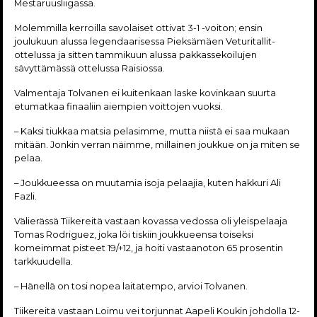
Mestaruusliigassa.
Molemmilla kerroilla savolaiset ottivat 3-1 -voiton; ensin
joulukuun alussa legendaarisessa Pieksämäen Veturitallit-
ottelussa ja sitten tammikuun alussa pakkassekoilujen
sävyttämässä ottelussa Raisiossa.
Valmentaja Tolvanen ei kuitenkaan laske kovinkaan suurta
etumatkaa finaaliin aiempien voittojen vuoksi.
– Kaksi tiukkaa matsia pelasimme, mutta niistä ei saa mukaan
mitään. Jonkin verran näimme, millainen joukkue on ja miten se
pelaa.
– Joukkueessa on muutamia isoja pelaajia, kuten hakkuri Ali
Fazli.
Välierässä Tiikereitä vastaan kovassa vedossa oli yleispelaaja
Tomas Rodriguez, joka löi tiskiin joukkueensa toiseksi
komeimmat pisteet 19/+12, ja hoiti vastaanoton 65 prosentin
tarkkuudella.
– Hänellä on tosi nopea laitatempo, arvioi Tolvanen.
Tiikereitä vastaan Loimu vei torjunnat Aapeli Koukin johdolla 12-