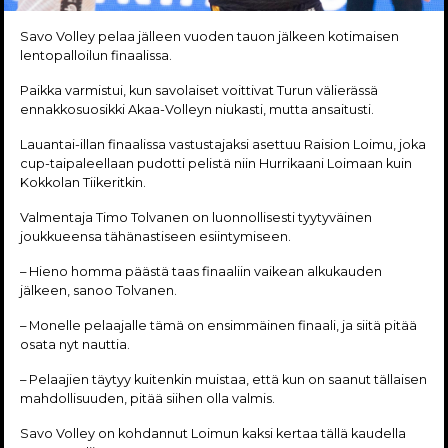
Savo Volley pelaa jälleen vuoden tauon jälkeen kotimaisen
lentopalloilun finaalissa.
Paikka varmistui, kun savolaiset voittivat Turun välierässä
ennakkosuosikki Akaa-Volleyn niukasti, mutta ansaitusti.
Lauantai-illan finaalissa vastustajaksi asettuu Raision Loimu, joka
cup-taipaleellaan pudotti pelistä niin Hurrikaani Loimaan kuin
Kokkolan Tiikeritkin.
Valmentaja Timo Tolvanen on luonnollisesti tyytyväinen
joukkueensa tähänastiseen esiintymiseen.
– Hieno homma päästä taas finaaliin vaikean alkukauden
jälkeen, sanoo Tolvanen.
– Monelle pelaajalle tämä on ensimmäinen finaali, ja siitä pitää
osata nyt nauttia.
– Pelaajien täytyy kuitenkin muistaa, että kun on saanut tällaisen
mahdollisuuden, pitää siihen olla valmis.
Savo Volley on kohdannut Loimun kaksi kertaa tällä kaudella