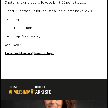
3, joten silläkin alueella Tolvasella riittää pohdittavaa.
Finaali Kupittaan Palloiluhallissa alkaa lauantaina kello 20.
Lisätietoja:
Tapio Hartikainen
Tiedottaja, Savo Volley
044 2428 421
tapio.hartikainen@savovolley.fi
UUTISET
UUTISET
VIIMEISIMMÄT
ARKISTO