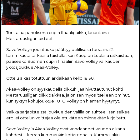
Torstaina panoksena cupin finaalipaikka, lauantaina
Mestaruusliigan pisteet
Savo Volleyn joulutauko päättyy pelillisesti torstaina 2.
tammikuuta tärkeällä taistolla, kun Kuopion Luolalla ratkaistaan,
pääseekö Suomen cupin finaaliin Savo Volley vai kauden
ykkösjoukkue Akaa-Volley.
Ottelu alkaa totuttuun arkiaikaan kello 18.30.
Akaa-Volley on syyskaudella pikkuhiljaa hivuttautunut kohti
Mestaruusliigan piikkipaikkaa, ja on sen myös itselleen ominut,
kun syksyn kohujoukkue TUTO Volley on hieman hyytynyt.
Vaikka sarjapisteissä joukkueiden välillä on suhteellisen selkeä
ero, ei ottelun voittajaa ole etukäteen minnekään kirjoitettu.
Savo Volley ja Akaa-Volley ovat kohdanneet kauden aikana
kahdesti – kerran kummankin kotiareenalla. Kummallakin