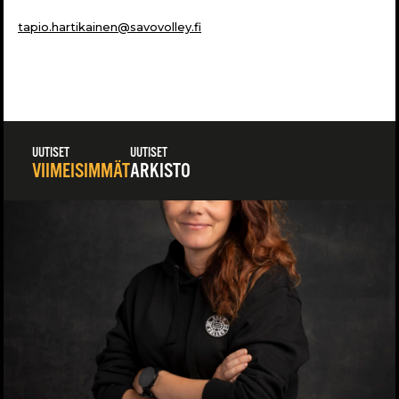
tapio.hartikainen@savovolley.fi
UUTISET
UUTISET
VIIMEISIMMÄT
ARKISTO