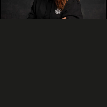
TUHANNEN JA YHDEN YÖN TARINAT
Tapio Hartikainen
14.06.2026, 10.23