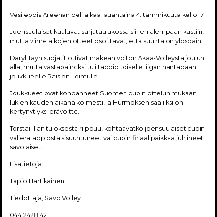
Vesileppis Areenan peli alkaa lauantaina 4. tammikuuta kello 17.
Joensuulaiset kuuluvat sarjataulukossa siihen alempaan kastiin,
mutta viime aikojen otteet osoittavat, että suunta on ylöspäin.
Daryl Tayn suojatit ottivat makean voiton Akaa-Volleysta joulun
alla, mutta vastapainoksi tuli tappio toiselle liigan häntäpään
joukkueelle Raision Loimulle.
Joukkueet ovat kohdanneet Suomen cupin ottelun mukaan
lukien kauden aikana kolmesti, ja Hurmoksen saaliiksi on
kertynyt yksi erävoitto.
Torstai-illan tuloksesta riippuu, kohtaavatko joensuulaiset cupin
välierätappiosta sisuuntuneet vai cupin finaalipaikkaa juhlineet
savolaiset.
Lisätietoja:
Tapio Hartikainen
Tiedottaja, Savo Volley
044 2428 421