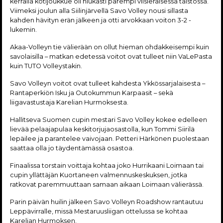
kerralla kotijoukkue oli niukasti parempi viisieräisessä taistossa.
Viimeksi joulun alla Siilinjärvellä Savo Volley nousi sillasta
kahden hävityn erän jälkeen ja otti arvokkaan voiton 3-2 -
lukemin.
Akaa-Volleyn tie välierään on ollut hieman ohdakkeisempi kuin
savolaisilla – matkan edetessä voitot ovat tulleet niin VaLePasta
kuin TUTO Volleystakin.
Savo Volleyn voitot ovat tulleet kahdesta Ykkössarjalaisesta –
Rantaperkiön Isku ja Outokummun Karpaasit – sekä
liigavastustaja Karelian Hurmoksesta.
Hallitseva Suomen cupin mestari Savo Volley kokee edelleen
lievää pelaajapulaa keskitorjujaosastolla, kun Tommi Siirilä
lepäilee ja parantelee vaivojaan. Petteri Härkönen puolestaan
saattaa olla jo täydentämässä osastoa.
Finaalissa torstain voittaja kohtaa joko Hurrikaani Loimaan tai
cupin yllättäjän Kuortaneen valmennuskeskuksen, jotka
ratkovat paremmuuttaan samaan aikaan Loimaan välierässä.
Parin päivän huilin jälkeen Savo Volleyn Roadshow rantautuu
Leppävirralle, missä Mestaruusliigan ottelussa se kohtaa
Karelian Hurmoksen.