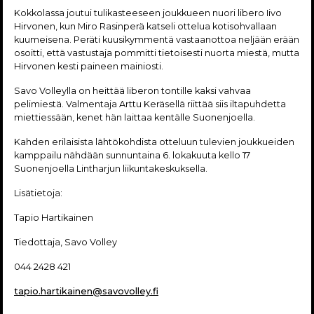
Kokkolassa joutui tulikasteeseen joukkueen nuori libero Iivo
Hirvonen, kun Miro Rasinperä katseli ottelua kotisohvallaan
kuumeisena. Peräti kuusikymmentä vastaanottoa neljään erään
osoitti, että vastustaja pommitti tietoisesti nuorta miestä, mutta
Hirvonen kesti paineen mainiosti.
Savo Volleylla on heittää liberon tontille kaksi vahvaa
pelimiestä. Valmentaja Arttu Keräsellä riittää siis iltapuhdetta
miettiessään, kenet hän laittaa kentälle Suonenjoella.
Kahden erilaisista lähtökohdista otteluun tulevien joukkueiden
kamppailu nähdään sunnuntaina 6. lokakuuta kello 17
Suonenjoella Lintharjun liikuntakeskuksella.
Lisätietoja:
Tapio Hartikainen
Tiedottaja, Savo Volley
044 2428 421
tapio.hartikainen@savovolley.fi