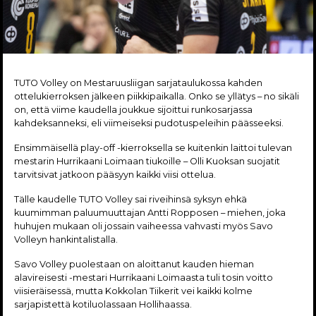
TUTO Volley on Mestaruusliigan sarjataulukossa kahden
ottelukierroksen jälkeen piikkipaikalla. Onko se yllätys – no sikäli
on, että viime kaudella joukkue sijoittui runkosarjassa
kahdeksanneksi, eli viimeiseksi pudotuspeleihin päässeeksi.
Ensimmäisellä play-off -kierroksella se kuitenkin laittoi tulevan
mestarin Hurrikaani Loimaan tiukoille – Olli Kuoksan suojatit
tarvitsivat jatkoon pääsyyn kaikki viisi ottelua.
Tälle kaudelle TUTO Volley sai riveihinsä syksyn ehkä
kuumimman paluumuuttajan Antti Ropposen – miehen, joka
huhujen mukaan oli jossain vaiheessa vahvasti myös Savo
Volleyn hankintalistalla.
Savo Volley puolestaan on aloittanut kauden hieman
alavireisesti -mestari Hurrikaani Loimaasta tuli tosin voitto
viisieräisessä, mutta Kokkolan Tiikerit vei kaikki kolme
sarjapistettä kotiluolassaan Hollihaassa.