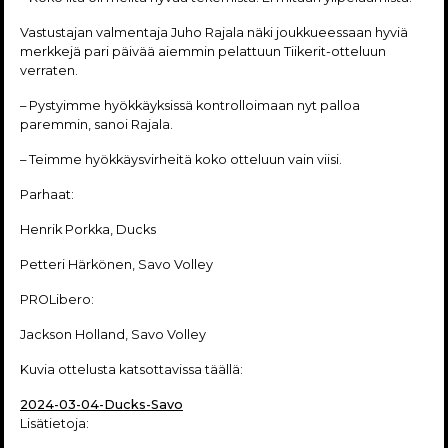
Vastustajan valmentaja Juho Rajala näki joukkueessaan hyviä
merkkejä pari päivää aiemmin pelattuun Tiikerit-otteluun
verraten.
– Pystyimme hyökkäyksissä kontrolloimaan nyt palloa
paremmin, sanoi Rajala.
– Teimme hyökkäysvirheitä koko otteluun vain viisi.
Parhaat:
Henrik Porkka, Ducks
Petteri Härkönen, Savo Volley
PROLibero:
Jackson Holland, Savo Volley
Kuvia ottelusta katsottavissa täällä:
2024-03-04-Ducks-Savo
Lisätietoja: