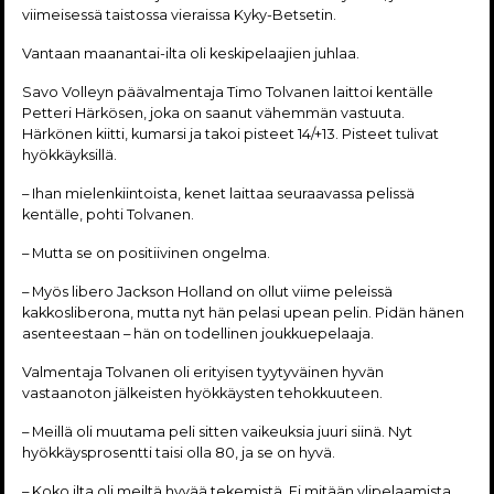
viimeisessä taistossa vieraissa Kyky-Betsetin.
Vantaan maanantai-ilta oli keskipelaajien juhlaa.
Savo Volleyn päävalmentaja Timo Tolvanen laittoi kentälle
Petteri Härkösen, joka on saanut vähemmän vastuuta.
Härkönen kiitti, kumarsi ja takoi pisteet 14/+13. Pisteet tulivat
hyökkäyksillä.
– Ihan mielenkiintoista, kenet laittaa seuraavassa pelissä
kentälle, pohti Tolvanen.
– Mutta se on positiivinen ongelma.
– Myös libero Jackson Holland on ollut viime peleissä
kakkosliberona, mutta nyt hän pelasi upean pelin. Pidän hänen
asenteestaan – hän on todellinen joukkuepelaaja.
Valmentaja Tolvanen oli erityisen tyytyväinen hyvän
vastaanoton jälkeisten hyökkäysten tehokkuuteen.
– Meillä oli muutama peli sitten vaikeuksia juuri siinä. Nyt
hyökkäysprosentti taisi olla 80, ja se on hyvä.
– Koko ilta oli meiltä hyvää tekemistä. Ei mitään ylipelaamista.