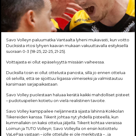
Savo Volleyn paluumatka Vantaalta lyheni mukavasti, kun voitto
Ducksista irtosi lyhyen kaavan mukaan vakuuttavalla esityksellä
suoraan 0-3 (18-25, 22-25, 21-25).
Voittajasta ei ollut epäselvyyttä missään vaiheessa.
Ducksilla tosin ei ollut ottelusta panosta, sillä jo ennen ottelua
oli selvillä, että se sijoittuu liigassa viimeiseksi ja valmistautuu
karsimaan sarjapaikastaan.
Savo Volley puolestaan haluaa kerätä kaikki mahdolliset pisteet
– pudotuspelien kotietu on vielä realistinen tavoite.
Savo Volley kamppailee neljännestä sijasta lähinnä Kokkolan
Tiikereiden kanssa. Tiikerit johtaa nyt yhdellä pisteellä, kun
kummallakin on kaksi ottelua jäljellä. Tiikerit kohtaa vieraissa
Loimun ja TUTO Volleyn; Savo Volleylla on ensin kotiottelu
VaLePaa vastaan – jolle ottelulle ei ole merkitystä – , ja