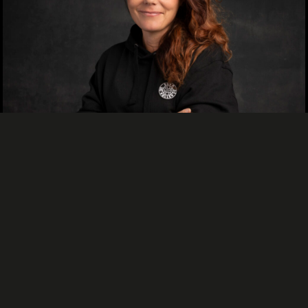
TUHANNEN JA YHDEN YÖN TARINAT
Tapio Hartikainen
14.06.2026, 10.23