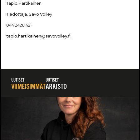
Tapio Hartikainen
Tiedottaja, Savo Volley
044 2428 421
tapio.hartikainen@savovolley.fi
UUTISET
UUTISET
VIIMEISIMMÄT
ARKISTO